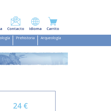
ta
Contacto
Idioma
Carrito
ología
Prehistoria
Arqueología
24
€