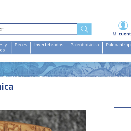
Mi cuen
es y
Peces
Invertebrados
Paleobotánica
Paleoantrop
ios
ica