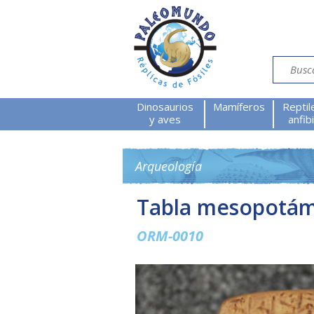
Dinosaurios
Mamíferos
Reptil
y aves
anfib
Arqueología
Tabla mesopotám
ORM-0010