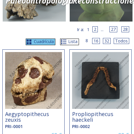
Paleoantropología
Reconstruccione
2
27
28
1
...
8
16
32
Todos
Cuadrícula
Lista
Aegyptopithecus
Propliopithecus
zeuxis
haeckeli
PRI-0001
PRI-0002