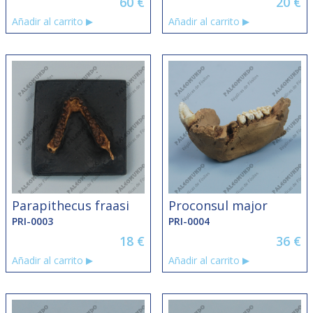
60
€
20
€
Añadir al carrito
Añadir al carrito
Parapithecus fraasi
Proconsul major
PRI-0003
PRI-0004
18
€
36
€
Añadir al carrito
Añadir al carrito