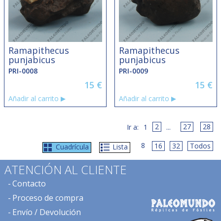
Ramapithecus
Ramapithecus
punjabicus
punjabicus
PRI-0008
PRI-0009
15
€
15
€
Añadir al carrito
Añadir al carrito
2
27
28
1
...
8
16
32
Todos
Cuadrícula
Lista
ATENCIÓN AL CLIENTE
Contacto
Proceso de compra
Envío / Devolución