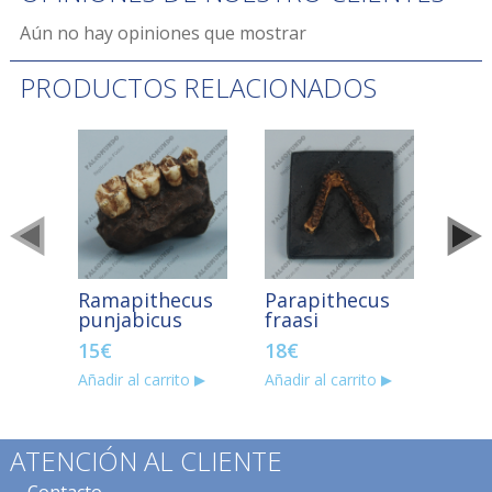
Aún no hay opiniones que mostrar
PRODUCTOS RELACIONADOS
Ramapithecus
Parapithecus
Aus
punjabicus
fraasi
bois
15
€
18
€
110
Añadir al carrito
Añadir al carrito
Añadir
ATENCIÓN AL CLIENTE