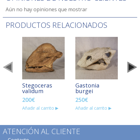
Aún no hay opiniones que mostrar
PRODUCTOS RELACIONADOS
Stegoceras
Gastonia
Pro
validum
burgei
and
200
€
250
€
425
Añadir al carrito
Añadir al carrito
Añadir
ATENCIÓN AL CLIENTE